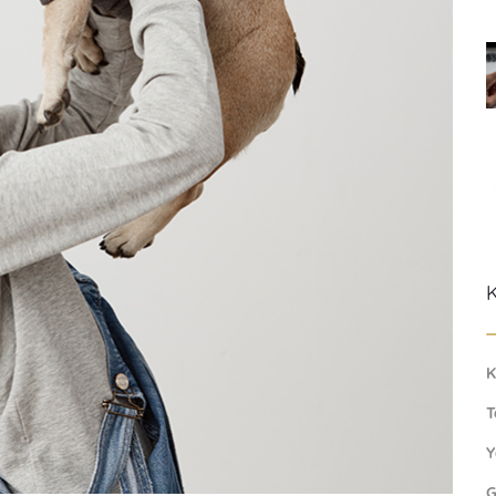
K
K
T
Y
G